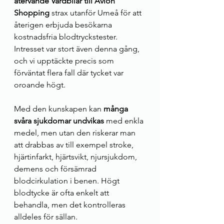
återvände Vårdbilar till Avion 
Shopping
 strax utanför Umeå för att 
återigen erbjuda besökarna 
kostnadsfria blodtryckstester. 
Intresset var stort även denna gång, 
och vi upptäckte precis som 
förväntat flera fall där tycket var 
oroande högt. 
Med den kunskapen kan 
många 
svåra sjukdomar undvikas
 med enkla 
medel, men utan den riskerar man 
att drabbas av till exempel stroke, 
hjärtinfarkt, hjärtsvikt, njursjukdom, 
demens och försämrad 
blodcirkulation i benen. Högt 
blodtycke är ofta enkelt att 
behandla, men det kontrolleras 
alldeles för sällan. 