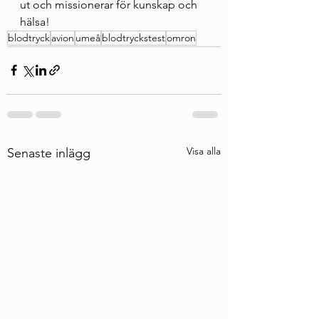
ut och missionerar för kunskap och 
hälsa!
blodtryck
avion
umeå
blodtryckstest
omron
Visa alla
Senaste inlägg